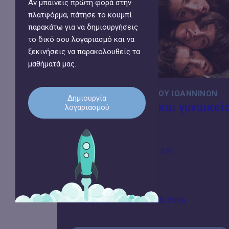
Αν μπαίνεις πρώτη φορά στην
πλατφόρμα, πάτησε το κουμπί
παρακάτω για να δημιουργήσεις
το δικό σου λογαριασμό και να
ξεκινήσεις να παρακολουθείς τα
μαθήματά μας.
ΚΕΔΙΒΙΜ ΠΑΝΕΠΙΣΤΗΜΊΟΥ ΙΩΑΝΝΊΝΩΝ
Δημιουργία
ΕΤΗΣΙΟ: Θέατρο και γυναικεί
λογαριασμού
χειραφέτηση
Κόστος συμμετοχής: από 150€
Έναρξη μαθημάτων: 18/05/2026