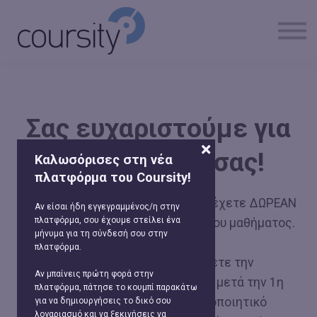
Όλα τα μαθήματα
Σχετικά με εμάς
Σύνδεση
Εγγραφή
Σας ευχαριστούμε για
την εγγραφή σας!
Καλωσόρισες στη νέα
πλατφόρμα του Coursity!
Με την εγγραφή σας στο μάθημα έχετε ΔΩΡΕΑΝ
Αν είσαι ήδη εγγεγραμμένος/η στην
πλατφόρμα, σου έχουμε στείλει ένα
πρόσβαση στην πρώτη ενότητα του μαθήματος.
μήνυμα για τη σύνδεσή σου στην
πλατφόρμα.
Αν επιθυμείτε να συνεχίσετε την
Αν μπαίνεις πρώτη φορά στην
παρακολούθηση του μαθήματος μετά την 1η
πλατφόρμα, πάτησε το κουμπί παρακάτω
ενότητα και να λάβετε Πιστοποιητικό
για να δημιουργήσεις το δικό σου
λογαριασμό και να ξεκινήσεις να